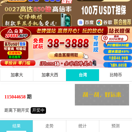
加拿大
加拿大西
台湾
比特币
8
3
1
12
+
+
=
115044658
期
小
双
距离下期开奖
开奖中
结果
走势
统计
预测
期号
时间
号码