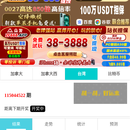
加拿大
加拿大西
台湾
比特币
3
5
5
13
+
+
=
115044522
期
小
单
距离下期开奖
开奖中
结果
走势
统计
预测
期号
时间
号码