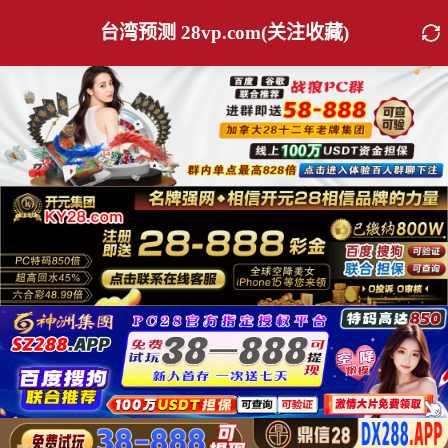
台湾预测 28vp.com(关注收藏)