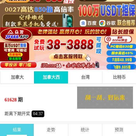
加拿大
加拿大西
台湾
比特币
9
7
3
19
+
+
=
61628
期
大
单
距离下期开奖
04
:
37
结果
走势
统计
预测
期号
时间
号码