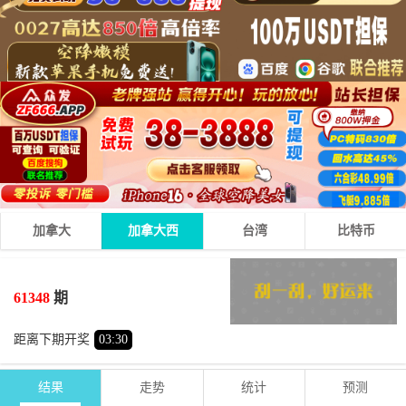
加拿大
加拿大西
台湾
比特币
2
1
0
03
+
+
=
61348
期
小
单
距离下期开奖
03
:
30
结果
走势
统计
预测
期号
时间
号码