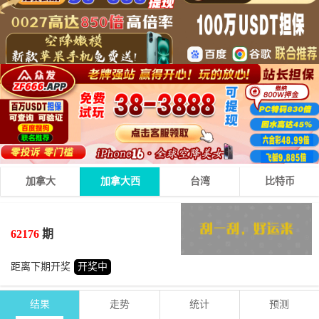
加拿大
加拿大西
台湾
比特币
9
2
4
15
+
+
=
62176
期
大
单
距离下期开奖
开奖中
结果
走势
统计
预测
期号
时间
号码