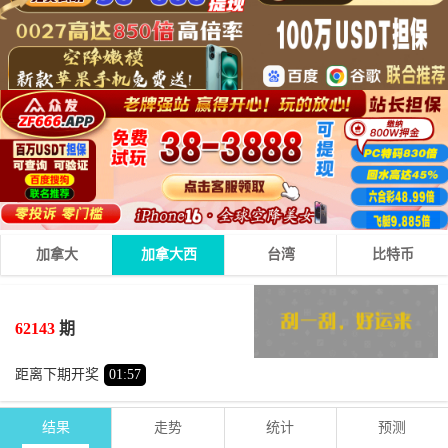
加拿大
加拿大西
台湾
比特币
4
1
1
06
+
+
=
62143
期
小
双
距离下期开奖
01
:
57
结果
走势
统计
预测
期号
时间
号码