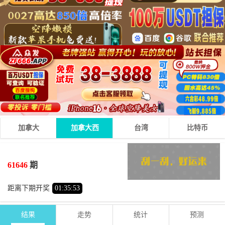
加拿大
加拿大西
台湾
比特币
4
3
2
09
+
+
=
61646
期
小
单
距离下期开奖
01
:
35
:
53
结果
走势
统计
预测
期号
时间
号码