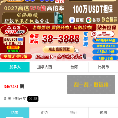
加拿大
加拿大西
台湾
比特币
3
6
9
18
+
+
=
3467481
期
大
双
距离下期开奖
02
:
27
结果
走势
统计
预测
期号
时间
号码