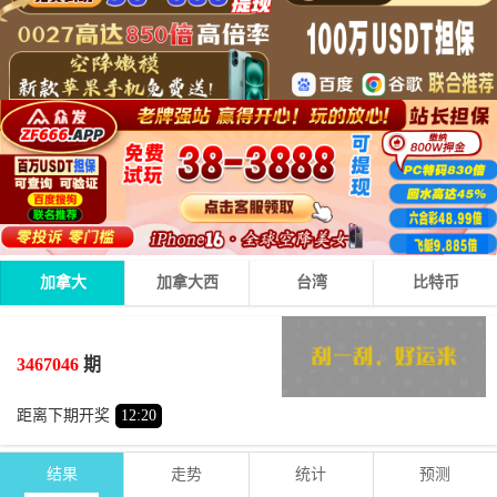
加拿大
加拿大西
台湾
比特币
0
2
6
08
+
+
=
3467046
期
小
双
距离下期开奖
12
:
19
结果
走势
统计
预测
期号
时间
号码