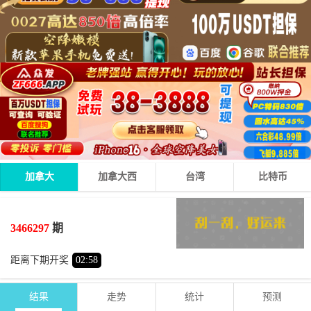
加拿大
加拿大西
台湾
比特币
2
1
6
09
+
+
=
3466297
期
小
单
距离下期开奖
02
:
58
结果
走势
统计
预测
期号
时间
号码