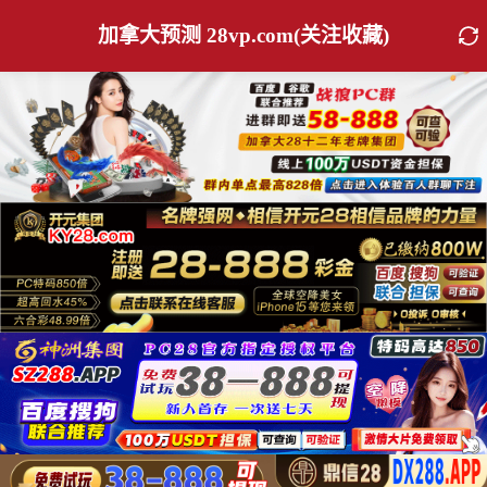
加拿大预测 28vp.com(关注收藏)