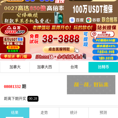
加拿大
加拿大西
台湾
比特币
1
3
6
10
+
+
=
08081332
期
小
双
距离下期开奖
00
:
27
结果
走势
统计
预测
期号
时间
号码